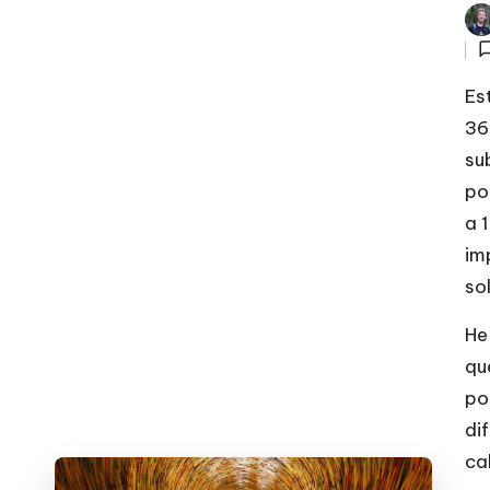
Pub
por
Es
36
su
po
a 
im
so
He
qu
po
di
ca