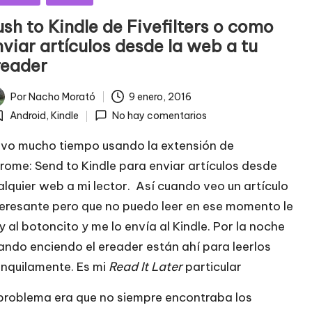
sh to Kindle de Fivefilters o como
viar artículos desde la web a tu
reader
Por
Nacho Morató
9 enero, 2016
licado
Android
,
Kindle
No hay comentarios
ublicada
n
evo mucho tiempo usando la extensión de
rome:
Send to Kindle
para enviar artículos desde
alquier web a mi lector. Así cuando veo un artículo
teresante pero que no puedo leer en ese momento le
y al botoncito y me lo envía al Kindle. Por la noche
ando enciendo el ereader están ahí para leerlos
anquilamente. Es mi
Read It Later
particular
 problema era que no siempre encontraba los