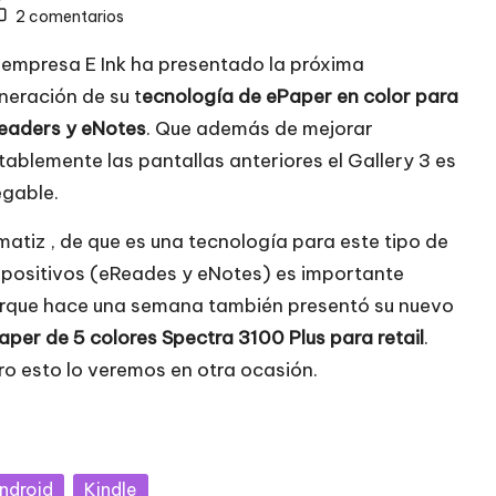
2 comentarios
en
 empresa E Ink ha presentado la próxima
neración de su t
ecnología de ePaper en color para
eaders y eNotes
. Que además de mejorar
tablemente las pantallas anteriores el Gallery 3 es
egable.
 matiz , de que es una tecnología para este tipo de
spositivos (eReades y eNotes) es importante
rque hace una semana también presentó su nuevo
aper de 5 colores Spectra 3100 Plus para retail
.
ro esto lo veremos en otra ocasión.
blicada
ndroid
Kindle