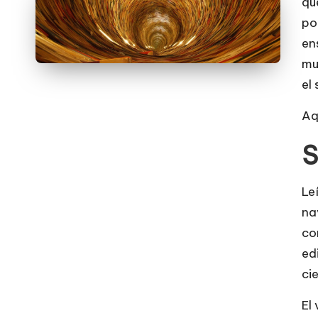
qu
po
en
mu
el
Aq
S
Le
na
co
ed
cie
El