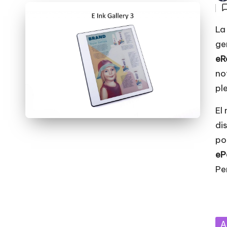
por
La
ge
eR
no
pl
El
di
po
eP
Pe
Pu
A