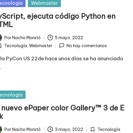
blicada
ecnología
Webmaster
yScript, ejecuta código Python en
TML
Por
Nacho Morató
5 mayo, 2022
licado
Tecnología
,
Webmaster
No hay comentarios
ublicada
n
 la PyCon US 22de hace unos días se ha anunciado
.
blicada
ecnología
l nuevo ePaper color Gallery™ 3 de E
k
Por
Nacho Morató
3 mayo, 2022
Tecnología
licado
Publicada