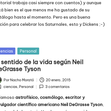
itorial trabaja casi siempre con cuentos) y aunque
tá bien es el que menos me ha gustado de su
tálogo hasta el momento. Pero es una buena
ción para celebrar los Saturnales, esto y Dickens ;-)
blicada
iencias
Personal
 sentido de la vida según Neil
eGrasse Tyson
Por
Nacho Morató
20 enero, 2015
licado
ciencias
,
Personal
3 comentarios
ublicada
n
 famoso
astrofísico, cosmólogo, escritor y
vulgador científico americano Neil DeGrasse Tyson
,