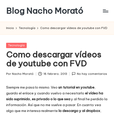
Blog Nacho Morató
Saltar
al
contenido
Inicio
Tecnología
Como descargar vídeos de youtube con FVD
Publicada
Tecnología
en
Como descargar vídeos
de youtube con FVD
Por
Nacho Morató
18 febrero, 2013
No hay comentarios
Publicado
por
Siempre me pasa lo mismo. Veo
un tutorial en youtube
,
guardo el enlace y cuando vuelvo a necesitarlo
el vídeo ha
sido suprimido, es privado o lo que sea
y al final he perdido la
información. Así que no me vuelve a pasar. En cuanto vea
algo que me interesa realmente
lo descargo y al dropbox
,