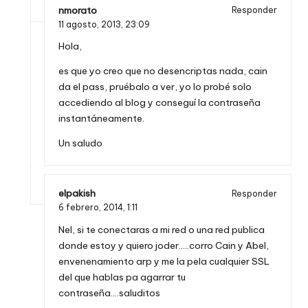
nmorato
Responder
11 agosto, 2013,
23:09
Hola,
es que yo creo que no desencriptas nada, cain
da el pass, pruébalo a ver, yo lo probé solo
accediendo al blog y conseguí la contraseña
instantáneamente.
Un saludo
elpakish
Responder
6 febrero, 2014,
1:11
Nel, si te conectaras a mi red o una red publica
donde estoy y quiero joder…..corro Cain y Abel,
envenenamiento arp y me la pela cualquier SSL
del que hablas pa agarrar tu
contraseña….saluditos