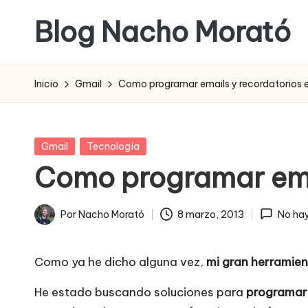
Blog Nacho Morató
Saltar
al
contenido
Inicio
Gmail
Como programar emails y recordatorios 
Publicada
Gmail
Tecnología
en
Como programar emai
Por
Nacho Morató
8 marzo, 2013
No ha
Publicado
por
Como ya he dicho alguna vez,
mi gran herramien
He estado buscando soluciones para
programar 