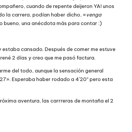
compañero, cuando de repente deijeron YA! unos
o la carrera, podían haber dicho, «
venga
Pero bueno, una anécdota más para contar :)
 y estaba cansado. Después de comer me estuve
rené 2 días y creo que me pasó factura.
zarme del todo, aunque la sensación general
4’27». Esperaba haber rodado a 4`20″ pero esta
óxima aventura, las carrreras de montaña el 2