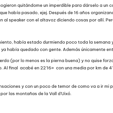
 cogieron quitándome un imperdible para dárselo a un 
que había pasado, ejej. Después de 16 años organizand
an al speaker con el altavoz diciendo cosas por allí. 
imiento, había estado durmiendo poco toda la semana
rque ya había quedado con gente. Además únicamente ent
ierdo (por lo menos es la pierna buena) y no quise for
ño. Al final acabé en 22’16» con una media por km de 
aciones y con un poco de temor de como va a ir mi pr
por las montañas de la Vall d’Uixó.