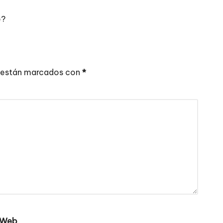
e?
 están marcados con
*
Web